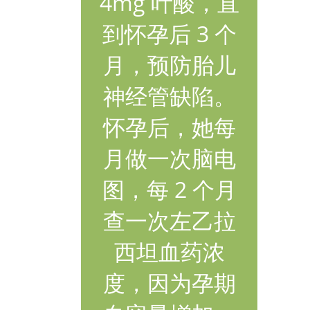
4mg 叶酸，直
到怀孕后 3 个
月，预防胎儿
神经管缺陷。
怀孕后，她每
月做一次脑电
图，每 2 个月
查一次左乙拉
西坦血药浓
度，因为孕期