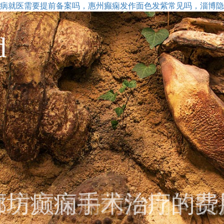
病就医需要提前备案吗，惠州癫痫发作面色发紫常见吗，淄博隐
d
廊坊癫痫手术治疗的费