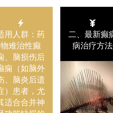
适用人群：药
二、最新癫
物难治性癫
病治疗方法
痫、脑损伤后
癫痫（如脑外
伤、脑炎后遗
症）患者，尤
其适合合并神