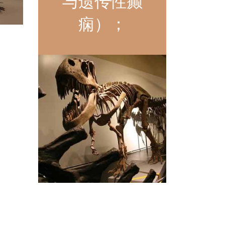
与遗传性癫
痫）；