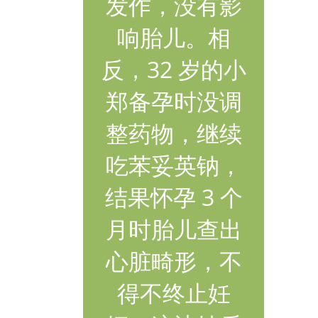
发作，没有影
响胎儿。相
反，32 岁的小
郑备孕时没调
整药物，继续
吃苯妥英钠，
结果怀孕 3 个
月时胎儿查出
心脏畸形，不
得不终止妊