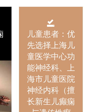
痫
儿童患者：优
先选择上海儿
童医学中心功
能神经科、上
海市儿童医院
神经内科（擅
长新生儿癫痫