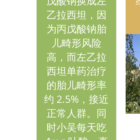
戊酸钠换成左
乙拉西坦，因
为丙戊酸钠胎
儿畸形风险
高，而左乙拉
西坦单药治疗
的胎儿畸形率
约 2.5%，接近
正常人群。同
时小吴每天吃