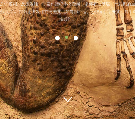
意识模糊、反应迟钝），发作持续 1-2 分钟，常伴有自动症（无意识的
程无记忆。部分患者发作前有先兆（如胃部不适、恐惧感），先兆期属于
性发作。