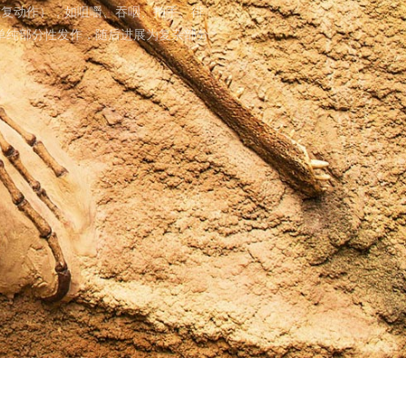
重复动作），如咀嚼、吞咽、拍手、徘
单纯部分性发作，随后进展为复杂部分